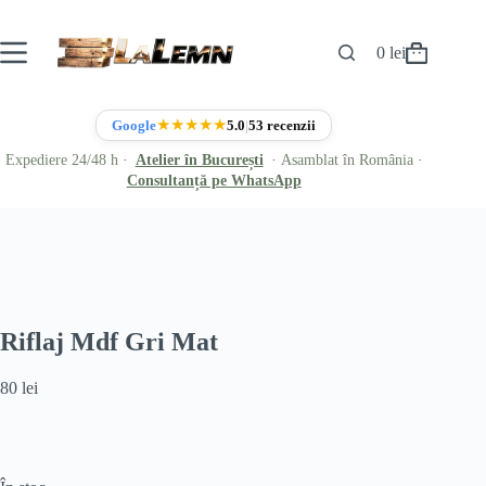
Sari
la
conținut
0
lei
Coș
de
cumpărături
★★★★★
Google
5.0
|
53 recenzii
Expediere 24/48 h
·
Atelier în București
·
Asamblat în România
·
Consultanță pe WhatsApp
Riflaj Mdf Gri Mat
80
lei