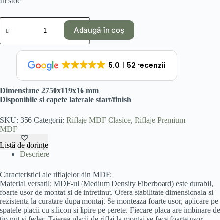
În stoc
Cantitate
Riflaj
Adaugă în coș
Mdf
Gri
Mat
5.0
52 recenzii
Dimensiune 2750x119x16 mm
Disponibile si capete laterale start/finish
SKU:
356
Categorii:
Riflaje MDF Clasice
,
Riflaje Premium
MDF
Listă de dorințe
Descriere
Caracteristici ale riflajelor din MDF:
Material versatil: MDF-ul (Medium Density Fiberboard) este durabil,
foarte usor de montat si de intretinut. Ofera stabilitate dimensionala si
rezistenta la curatare dupa montaj. Se monteaza foarte usor, aplicare pe
spatele placii cu silicon si lipire pe perete. Fiecare placa are imbinare de
tip nut si feder. Taierea placii de riflaj la montaj se face foarte usor