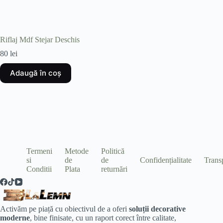
Riflaj Mdf Stejar Deschis
Riflaj 
80
lei
280
lei
Adaugă în coș
Adau
Termeni
Metode
Politică
si
de
de
Confidențialitate
Trans
Conditii
Plata
returnări
Activăm pe piață cu obiectivul de a oferi
soluții decorative
moderne
, bine finisate, cu un raport corect între calitate,