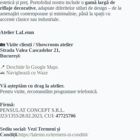
estetică și preț. Portofoliul nostru include o
gamă largă de
riflaje decorative
, adaptate diferitelor stiluri de design – de la
amenajări contemporane și minimaliste, până la spații cu
accente clasice sau industriale.
Atelier LaLemn
🏡 Vizite clienți / Showroom atelier
Strada Valea Cascadelor 21,
Bucureșt
i
📍
Deschide în Google Maps
🚗
Navighează cu Waze
Vă așteptăm cu drag la atelier.
Pentru vizite, recomandăm programare telefonică.
Firmă:
PENSULAT CONCEPT S.R.L.
J23/1355/28.02.2023, CUI:
47725706
Sediu social: Vezi Termeni și
Condiții
.
https://lalemn.ro/termeni-si-conditii/