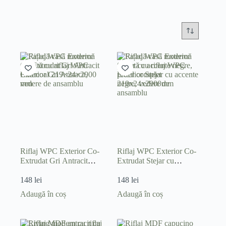
Riflaj WPC Exterior Co-
Riflaj WPC Exterior Co-
Extrudat Gri Antracit
Extrudat Stejar cu
Charcoal 219×24×2900
Accente Negre
mm
148
lei
219×24×2900 mm
148
lei
Adaugă în coș
Adaugă în coș