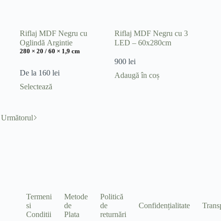
în
pagina
produsului.
Riflaj MDF Negru cu
Riflaj MDF Negru cu 3
Oglindă Argintie
LED – 60x280cm
280 × 20 / 60 × 1,9 cm
900
lei
De la
160
lei
Adaugă în coș
Acest
Selectează
produs
are
mai
Următorul
multe
variații.
Opțiunile
pot
fi
alese
în
pagina
produsului.
Termeni
Metode
Politică
si
de
de
Confidențialitate
Trans
Conditii
Plata
returnări