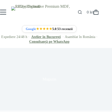
Sari
la
conținut
0
lei
Coș
de
cumpărături
★★★★★
Google
5.0
|
53 recenzii
Expediere 24/48 h
·
Atelier în București
·
Asamblat în România
·
Consultanță pe WhatsApp
Magazin