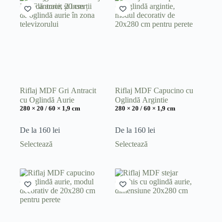
Riflaj MDF Gri Antracit
Riflaj MDF Capucino cu
cu Oglindă Aurie
Oglindă Argintie
280 × 20 / 60 × 1,9 cm
280 × 20 / 60 × 1,9 cm
De la
160
lei
De la
160
lei
Acest
Acest
Selectează
Selectează
produs
produs
are
are
mai
mai
multe
multe
variații.
variații.
Opțiunile
Opțiunile
pot
pot
fi
fi