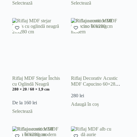
Acest
Acest
Selectează
Selectează
produs
produs
are
are
mai
mai
multe
multe
variații.
variații.
Opțiunile
Opțiunile
pot
pot
fi
fi
alese
alese
în
în
pagina
pagina
produsului.
produsului.
Riflaj MDF Stejar Închis
Riflaj Decorativ Acustic
cu Oglindă Neagră
MDF Capucino 60×280
280 × 20 / 60 × 1,9 cm
cm
280
lei
De la
160
lei
Adaugă în coș
Acest
Selectează
produs
are
mai
multe