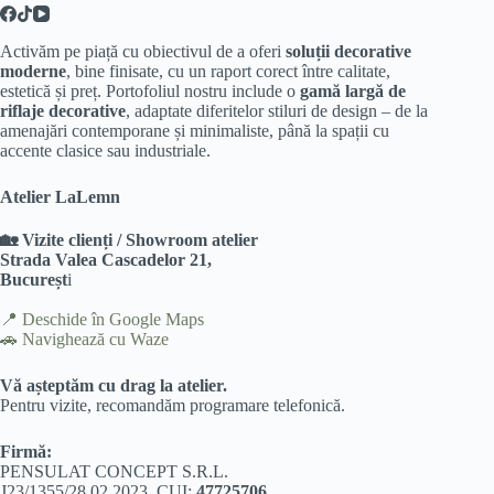
Activăm pe piață cu obiectivul de a oferi
soluții decorative
moderne
, bine finisate, cu un raport corect între calitate,
estetică și preț. Portofoliul nostru include o
gamă largă de
riflaje decorative
, adaptate diferitelor stiluri de design – de la
amenajări contemporane și minimaliste, până la spații cu
accente clasice sau industriale.
Atelier LaLemn
🏡 Vizite clienți / Showroom atelier
Strada Valea Cascadelor 21,
Bucureșt
i
📍
Deschide în Google Maps
🚗
Navighează cu Waze
Vă așteptăm cu drag la atelier.
Pentru vizite, recomandăm programare telefonică.
Firmă:
PENSULAT CONCEPT S.R.L.
J23/1355/28.02.2023, CUI:
47725706