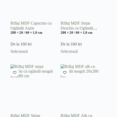
alese
alese
în
în
pagina
pagina
produsului.
produsului.
Riflaj MDF Capucino cu
Riflaj MDF Stejar
Oglindă Aurie
Deschis cu Oglindă
280 × 20 / 60 × 1,9 cm
280 × 20 / 60 × 1,9 cm
Aurie
De la
160
lei
De la
160
lei
Acest
Acest
Selectează
Selectează
produs
produs
are
are
mai
mai
multe
multe
variații.
variații.
Opțiunile
Opțiunile
pot
pot
fi
fi
alese
alese
în
în
pagina
pagina
produsului.
produsului.
Riflaj MDF Stejar
Riflaj MDF Alb cu