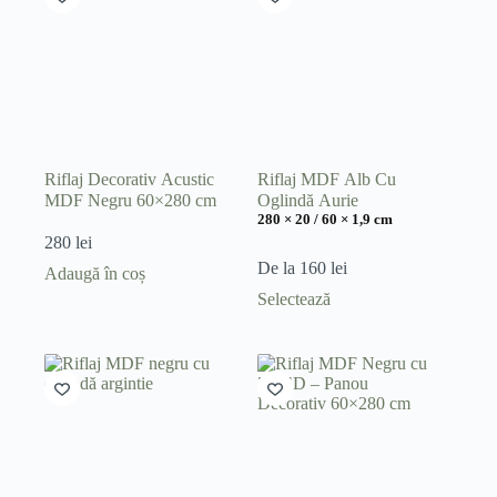
variații.
Opțiunile
pot
fi
alese
în
pagina
produsului.
Riflaj Decorativ Acustic
Riflaj MDF Alb Cu
MDF Negru 60×280 cm
Oglindă Aurie
280 × 20 / 60 × 1,9 cm
280
lei
De la
160
lei
Adaugă în coș
Acest
Selectează
produs
are
mai
multe
variații.
Opțiunile
pot
fi
alese