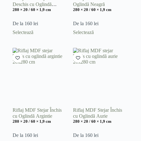
Deschis cu Oglindă
Oglindă Neagră
280 × 20 / 60 × 1,9 cm
280 × 20 / 60 × 1,9 cm
Neagră
De la
160
lei
De la
160
lei
Acest
Acest
Selectează
Selectează
produs
produs
are
are
mai
mai
multe
multe
variații.
variații.
Opțiunile
Opțiunile
pot
pot
fi
fi
alese
alese
în
în
pagina
pagina
produsului.
produsului.
Riflaj MDF Stejar Închis
Riflaj MDF Stejar Închis
cu Oglindă Argintie
cu Oglindă Aurie
280 × 20 / 60 × 1,9 cm
280 × 20 / 60 × 1,9 cm
De la
160
lei
De la
160
lei